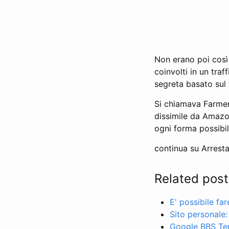
Non erano poi così
coinvolti in un traf
segreta basato sul
Si chiamava Farmer’
dissimile da Amazon
ogni forma possibi
continua su Arresta
Related post
E' possibile fa
Sito personale:
Google BBS Ter