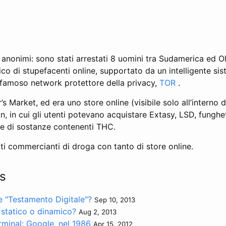
 anonimi: sono stati arrestati 8 uomini tra Sudamerica ed 
fico di stupefacenti online, supportato da un intelligente si
 famoso network protettore della privacy,
TOR
.
s Market, ed era uno store online (visibile solo all’interno 
, in cui gli utenti potevano acquistare Extasy, LSD, funghe
le di sostanze contenenti THC.
ti commercianti di droga con tanto di store online.
s
re "Testamento Digitale"?
Sep 10, 2013
 statico o dinamico?
Aug 2, 2013
minal: Google, nel 1986
Apr 15, 2012