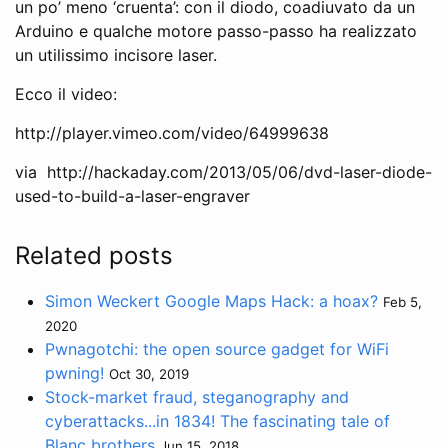
un po’ meno ‘cruenta’: con il diodo, coadiuvato da un
Arduino e qualche motore passo-passo ha realizzato
un utilissimo incisore laser.
Ecco il video:
http://player.vimeo.com/video/64999638
via http://hackaday.com/2013/05/06/dvd-laser-diode-
used-to-build-a-laser-engraver
Related posts
Simon Weckert Google Maps Hack: a hoax?
Feb 5,
2020
Pwnagotchi: the open source gadget for WiFi
pwning!
Oct 30, 2019
Stock-market fraud, steganography and
cyberattacks...in 1834! The fascinating tale of
Blanc brothers
Jun 15, 2018