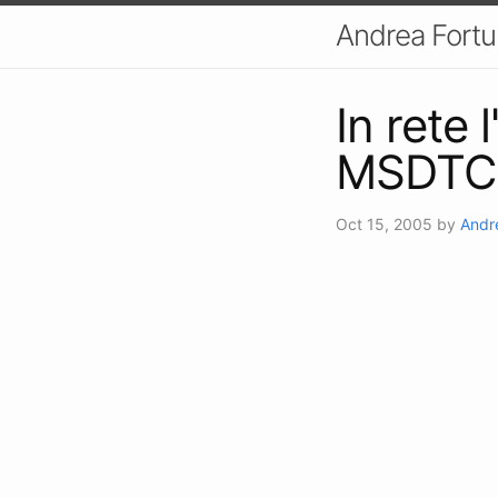
Andrea Fort
In rete 
MSDTC 
Oct 15, 2005
by
Andr