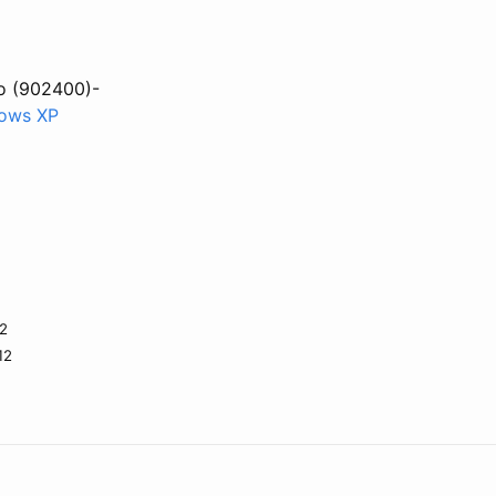
to (902400)-
dows XP
12
12