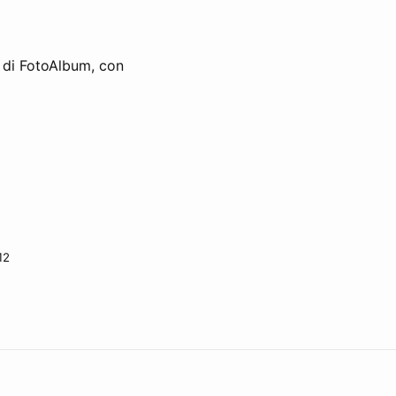
o di FotoAlbum, con
12