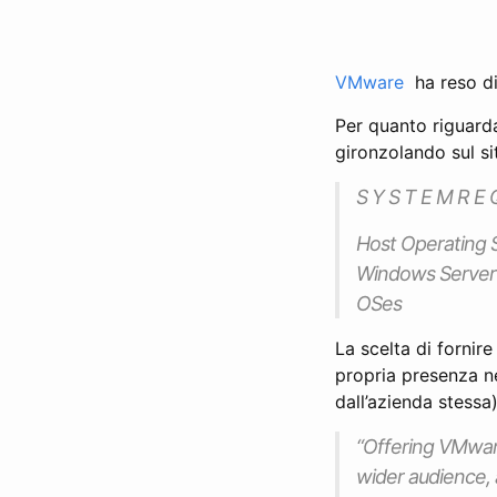
VMware
ha reso di
Per quanto riguarda
gironzolando sul si
S Y S T E M R E 
Host Operating 
Windows Server 2
OSes
La scelta di fornir
propria presenza ne
dall’azienda stessa)
“Offering VMware
wider audience, 