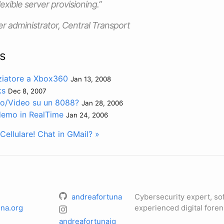
exible server provisioning.”
er administrator, Central Transport
s
nziatore a Xbox360
Jan 13, 2008
ks
Dec 8, 2007
io/Video su un 8088?
Jan 28, 2006
 demo in RealTime
Jan 24, 2006
Cellulare!
Chat in GMail? »
andreafortuna
Cybersecurity expert, so
na.org
experienced digital foren
andreafortunaig