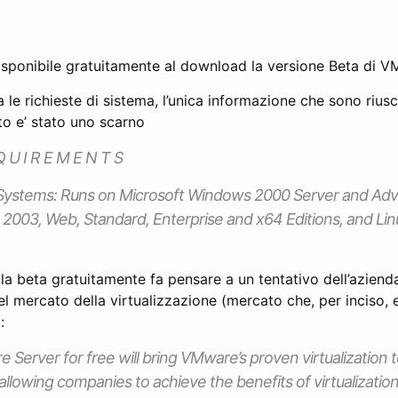
sponibile gratuitamente al download la versione Beta di V
 le richieste di sistema, l’unica informazione che sono riusc
to e’ stato uno scarno
Q U I R E M E N T S
Systems: Runs on Microsoft Windows 2000 Server and Adv
003, Web, Standard, Enterprise and x64 Editions, and Lin
e la beta gratuitamente fa pensare a un tentativo dell’aziend
l mercato della virtualizzazione (mercato che, per inciso, e
:
 Server for free will bring VMware’s proven virtualization 
allowing companies to achieve the benefits of virtualization