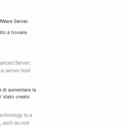
MWare Server.
ito a trovare
anced Server;
ux server host
a di aumentare la
’ stato creato
technology to a
, such as cost