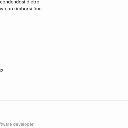
scondendosi dietro
ay con rimborsi fino
12
ftware developer,