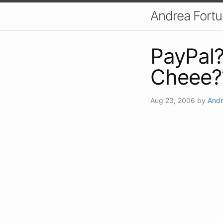
Andrea Fort
PayPal?
Cheee?
Aug 23, 2006
by
Andr