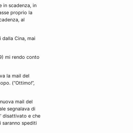
e in scadenza, in
asse proprio la
cadenza, al
 dalla Cina, mai
99) mi rendo conto
a la mail del
opo. (“Ottimo!”,
 nuova mail del
uale segnalava di
 disattivato e che
ti saranno spediti