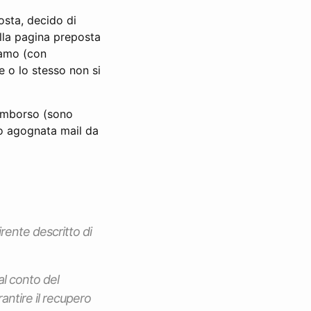
osta, decido di
lla pagina preposta
clamo (con
e o lo stesso non si
rimborso (sono
nto agognata mail da
rente descritto di
al conto del
antire il recupero