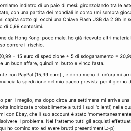
rniamo indietro di un paio di mesi: gironzolando tra le ast
tate, con una partita dei mondiali in corso (mi sembra gioc
mi capita sotto gli occhi una Chiave Flash USB da 2 Gb in s
o di 0,99 centesimi.
ne da Hong Kong: poco male, ho già ricevuto altri materiali
o correre il rischio.
ti (0,99 + 15 euro di spedizione + 5 di sdoganamento = 20,
 un buon affare, quindi mi butto e vinco l’asta.
e con PayPal (15,99 euro) , e dopo meno di un’ora mi arriv
nuncia la spedizione del mio pacco prevista per il giorno d
o per il meglio, ma dopo circa una settimana mi arriva una
lta indirizzata probabilmente a tutti i suoi ‘clienti’, nella q
mi con Ebay, che il suo account è stato ‘momentaneamente’
solvere il problema. Nel frattemo tutti gli acquisti effettua
uì ho cominciato ad avere brutti presentimenti..:-p)