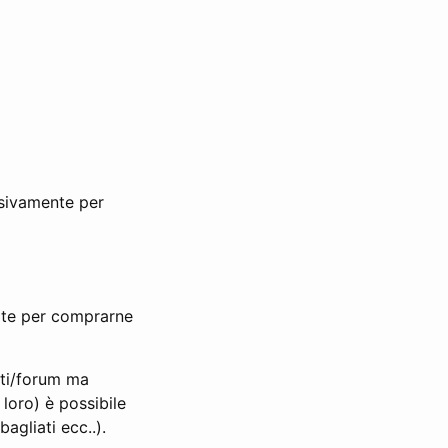
sivamente per
olte per comprarne
iti/forum ma
oro) è possibile
agliati ecc..).