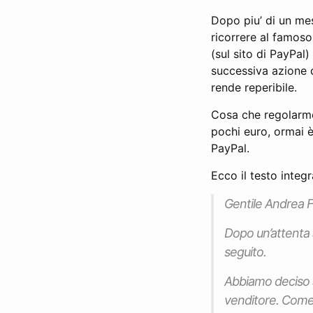
Dopo piu’ di un mes
ricorrere al famos
(sul sito di PayPal)
successiva azione d
rende reperibile.
Cosa che regolarme
pochi euro, ormai è
PayPal.
Ecco il testo integr
Gentile Andrea F
Dopo un’attenta a
seguito.
Abbiamo deciso a
venditore. Come s