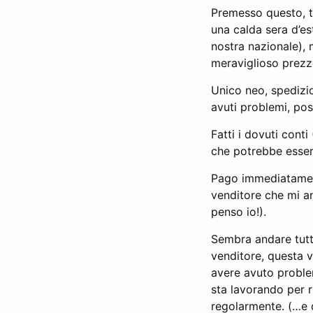
Premesso questo, to
una calda sera d’es
nostra nazionale), 
meraviglioso prezz
Unico neo, spedizio
avuti problemi, poss
Fatti i dovuti con
che potrebbe essere
Pago immediatament
venditore che mi an
penso io!).
Sembra andare tutt
venditore, questa vo
avere avuto proble
sta lavorando per ri
regolarmente. (…e q