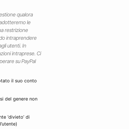
estione qualora
, adotteremo le
na restrizione
ndo intraprendere
gli utenti. In
azioni intraprese. Ci
operare su PayPal
otato il suo conto
si del genere non
te ‘divieto’ di
’utente)