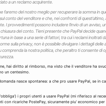
iato a un reclamo acquirente.
he faremo del nostro meglio per recuperare la somma in qu
le sul conto del venditore e che, nei confronti di quest’ultimo
e. I provvedimenti possono includere l’invio di un avviso, u
chiusura del conto. Tieni presente che PayPal decide qua
tuna in base a una serie di fattori, tra cui i reclami inoltrati da
orme sulla privacy, non è possibile divulgare i dettagli delle 
 comprenda la nostra politica, che peraltro ti consente di 
curezza.
one, hai diritto al rimborso, ma visto che il venditore ha svu
amo un centesimo.
domanda nasce spontanea: a che pro usare PayPal, se in ca
obbliga’) i propri utenti a usare PayPal (mi riferisco al recen
ti con ricariche PostePay, sicuramente piu’ economico per l