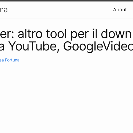
una
About
r: altro tool per il down
a YouTube, GoogleVideo
ea Fortuna