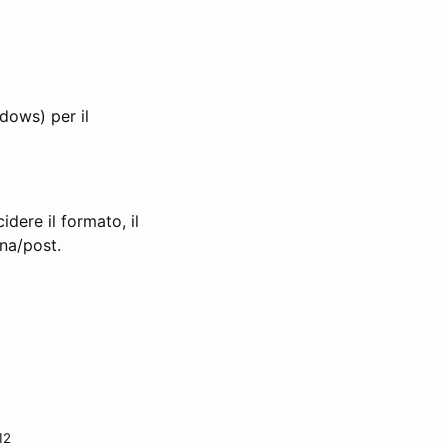
dows) per il
idere il formato, il
ina/post.
12