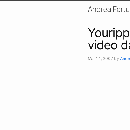
Andrea Fort
Yourippe
video d
Mar 14, 2007
by
Andr