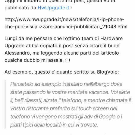
Oggi mi imbatto in quest’altro post, questa volta
pubblicato da
HwUpgrade.it
:
http://www.hwupgrade.it/news/telefonia/l-ip-phone-
che-puo-visualizzare-annunci-pubblicitari_21048.html
Lungi da me pensare che l’ottimo team di Hardware
Upgrade abbia copiato il post senza citare il buon
Alessandro, ma leggendo alcune parti dell’articolo
qualche dubbio mi assale. :-)
Ad esempio, questo e’ quanto scritto su BlogVoip:
Pensatelo ad esempio installato nell’albergo dove
state passando le vostre meritate vacanze. Voi siete
li, belli rilassati, alzate il telefono, e mentre chiamate il
vostro ristorante preferito sul touch screen del
telefono vi vengono mostrati gli adv di Google o i
piatti tipici della località in cui vi trovate.