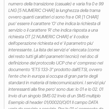
numero della transizione (casuale) e varia fra 0 e 99
LNG [5 NUMERIC CHAR] la lunghezza della trama
ovvero quanti caratteri ci sono fra
e
OR [1 CHAR]
puo' essere il carattere 'O' che indica la richiesta di
servizio o il carattere 'R' che indica risposta a una
richiesta OT [2 NUMERIC CHAR] e' il codice
dell'operazione richiesta ed e' il parametro piu'
interessante. La lista dei servizi e' elencata (come
del resto tutti gli altri parametri tecnici) nel doc di
definizione del protocollo UCP che e' compreso nel
documento "ETS 133-3" prodotto dall'ETSI, ovvero
l'ente che in europa si occupa di gran parte degli
standard in materia di telecomunicazioni. I servizi piu'
interessanti alla fine pero' sono due: lo 01 e lo 02. 01
Invio di un singolo SMS 02 Invio di un SMS multiplo
Esempio di header 01/00020/O/01 Il campo DATA
varia da servizio a servizio. Per lo 01 e' composto da