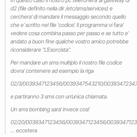
In questo caso Il nostro pc telefonera’ al gateway di
d2 (file definito nella dir /etc/sms/services) e
cerchera’ di mandare il messaggio secondo quello
che e’ scritto nel file ‘codice’. Il programma vi fara’
vedere cosa combina passo per passo e se tutto e’
andato a buon fine qualche vostro amico potrebbe
riconsiderare “L’Esorcista”.
Per mandare un sms multiplo il nostro file codice
dovra’ contenere ad esempio la riga
02/3/0039347123456/0039347543210/00393472347
e partiranno 3 sms con un’unica chiamata.
Un sms bombing sara’ invece cosi’
02/20/0039347123456/0039347123456/0039347123
… eccetera