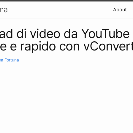
una
About
d di video da YouTube
e e rapido con vConver
a Fortuna