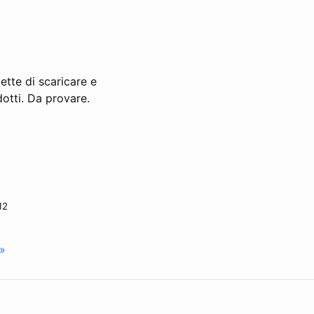
ette di scaricare e
dotti. Da provare.
12
 »