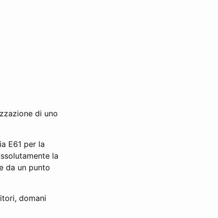
izzazione di uno
ia E61 per la
 assolutamente la
te da un punto
itori, domani