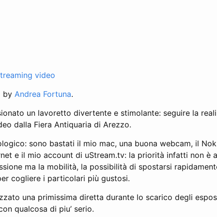
streaming video
d by
Andrea Fortuna
.
onato un lavoretto divertente e stimolante: seguire la real
eo dalla Fiera Antiquaria di Arezzo.
ologico: sono bastati il mio mac, una buona webcam, il Nok
net e il mio account di uStream.tv: la priorità infatti non è
issione ma la mobilità, la possibilità di spostarsi rapidamen
 per cogliere i particolari più gustosi.
zato una primissima diretta durante lo scarico degli espos
on qualcosa di piu’ serio.