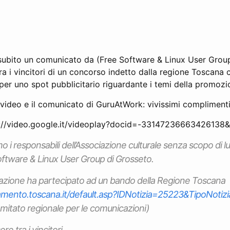
subito un comunicato da (Free Software & Linux User Group
tra i vincitori di un concorso indetto dalla regione Toscana c
per uno spot pubblicitario riguardante i temi della promozi
l video e il comunicato di GuruAtWork: vivissimi complimenti
://video.google.it/videoplay?docid=-33147236663426138&h
o i responsabili dell’Associazione culturale senza scopo di 
Software & Linux User Group di Grosseto.
iazione ha partecipato ad un bando della Regione Toscana
amento.toscana.it/default.asp?IDNotizia=25223&TipoNotizi
itato regionale per le comunicazioni)
re tra i vincitori.