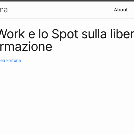
una
About
ork e lo Spot sulla libe
formazione
ea Fortuna