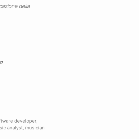
icazione della
12
ftware developer,
sic analyst, musician