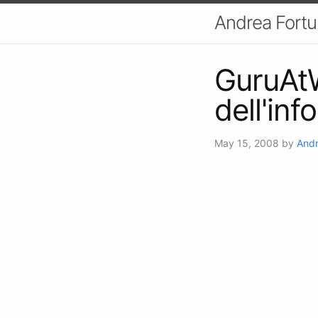
Andrea Fort
GuruAtW
dell'in
May 15, 2008
by
Andr