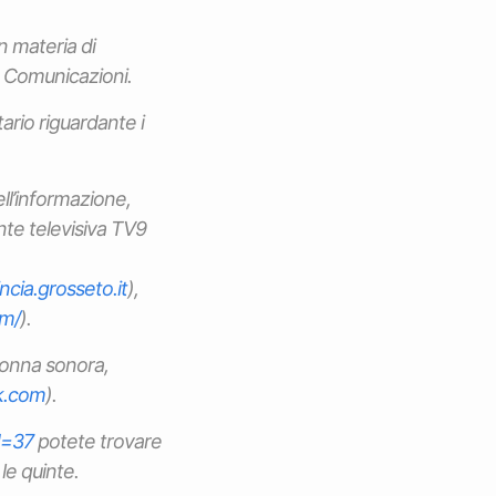
n materia di
e Comunicazioni.
ario riguardante i
ll’informazione,
tente televisiva TV9
ncia.grosseto.it
),
om/
).
olonna sonora,
k.com
).
d=37
potete trovare
 le quinte.