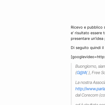
Ricevo e pubblico 
e’ risultato essere 
presentare un’idea 
Di seguito quindi i
[googlevideo=http
Buongiorno, siam
(
G@W
, ), Free 
La nostra Assoc
http://www.parl
dal Corecom (com
ed è risultata esse