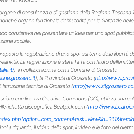
organo di consulenza e di gestione della Regione Toscana i
onché organo funzionale dell’Autorità per le Garanzie nell
ndo consisteva nel presentare un’idea per uno spot pubblicit
zione sociale.
posto la registrazione di uno spot sul tema della libertà de
creatività. La registrazione è stata fatta con l’aiuto dell’emit
lia.it/
), in collaborazione con il Comune di Grosseto
une.grosseto.it
), la Provincia di Grosseto (
http://www.provi
 di Istruzione tecnica di Grosseto (
http://www.isitgrosseto.c
rilasciato con licenza Creative Commons (CC), utilizza una c
ll’etichetta discografica Beatpick.com (
http://www.beatpic
index.php?option=com_content&task=view&id=361&Itemi
oni a riguardo, il video dello spot, il video e le foto del dietro