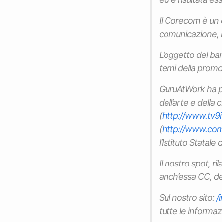
Il Corecom è un 
comunicazione, n
L’oggetto del ba
temi della promo
GuruAtWork ha pro
dell’arte e della 
(
http://www.tv9ita
(
http://www.com
l’Istituto Statale
Il nostro spot, 
anch’essa CC, de
Sul nostro sito:
/
tutte le informazi