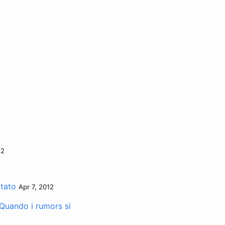
12
itato
Apr 7, 2012
Quando i rumors si