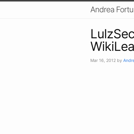
Andrea Fort
LulzSec 
WikiLea
Mar 16, 2012
by
Andre