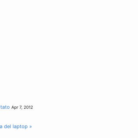
itato
Apr 7, 2012
ia del laptop »