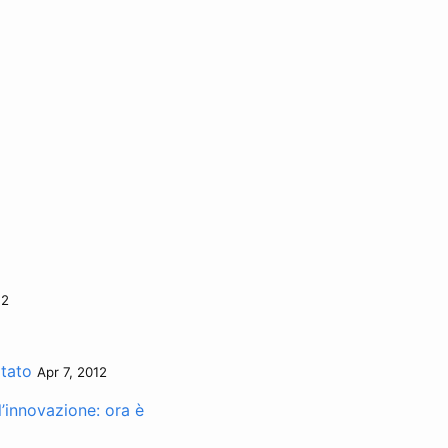
12
itato
Apr 7, 2012
’innovazione: ora è