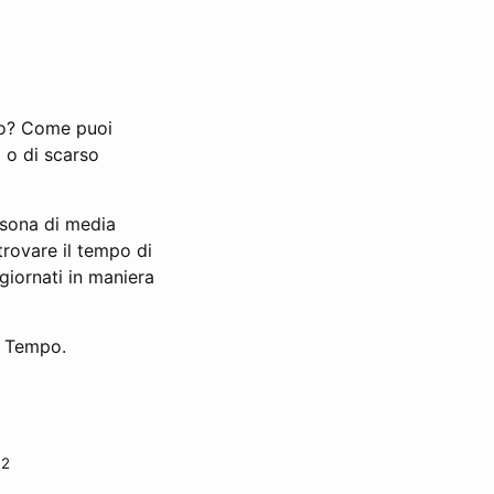
ano? Come puoi
i o di scarso
rsona di media
 trovare il tempo di
ggiornati in maniera
o Tempo.
12