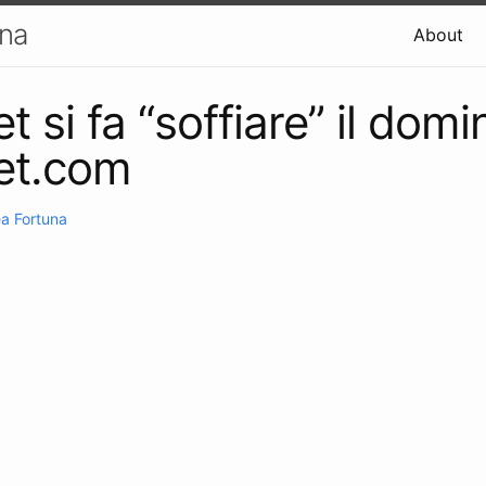
una
About
 si fa “soffiare” il domi
et.com
a Fortuna