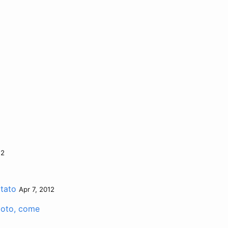
12
itato
Apr 7, 2012
moto, come