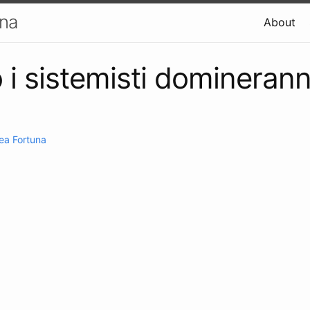
una
About
i sistemisti dominerann
ea Fortuna