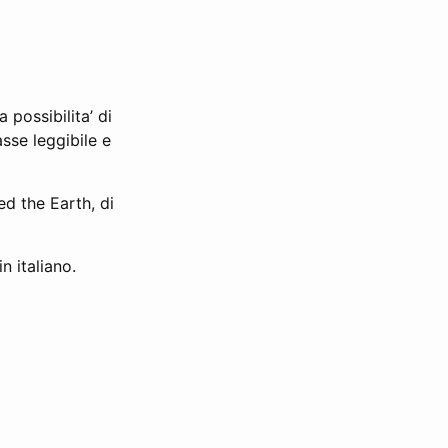
 possibilita’ di
sse leggibile e
ed the Earth, di
n italiano.