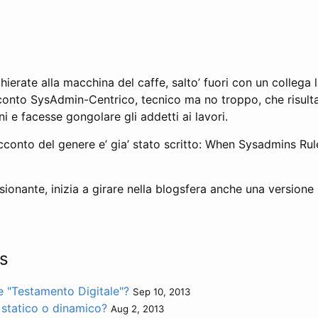
ierate alla macchina del caffe, salto’ fuori con un collega la
conto SysAdmin-Centrico, tecnico ma no troppo, che risulta
i e facesse gongolare gli addetti ai lavori.
cconto del genere e’ gia’ stato scritto: When Sysadmins Rul
ionante, inizia a girare nella blogsfera anche una versione i
s
re "Testamento Digitale"?
Sep 10, 2013
 statico o dinamico?
Aug 2, 2013