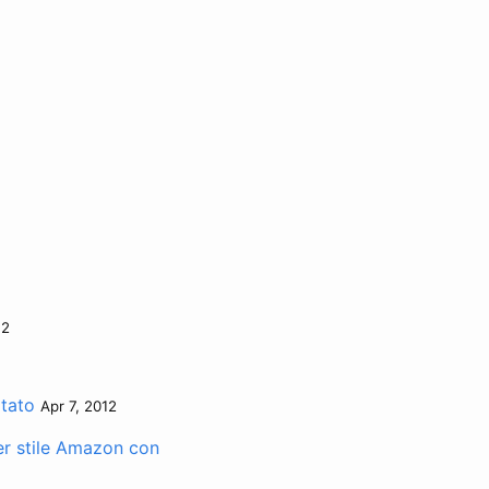
12
itato
Apr 7, 2012
er stile Amazon con