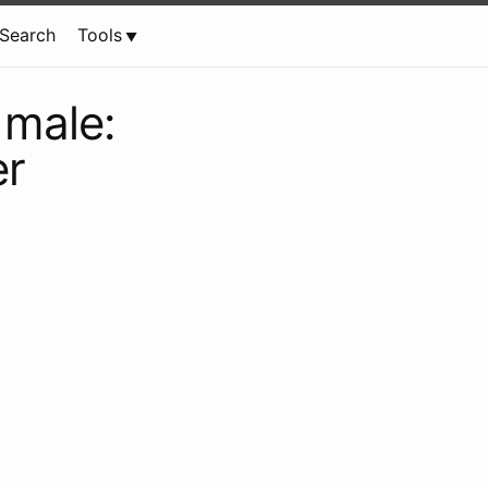
Search
Tools
 male:
er