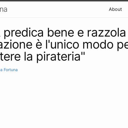
una
About
 predica bene e razzola
vazione è l'unico modo p
ere la pirateria"
a Fortuna